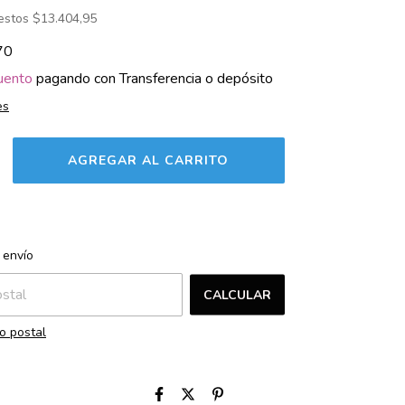
uestos
$13.404,95
70
uento
pagando con Transferencia o depósito
es
CAMBIAR CP
l CP:
 envío
CALCULAR
o postal