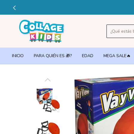
🔥3 
INICIO
PARA QUIÉN ES 🎁?
EDAD
MEGA SALE🔥