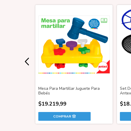
lo Antex
Mesa Para Martillar Juguete Para
Set D
Bebés
Antex
$19.219,99
$18