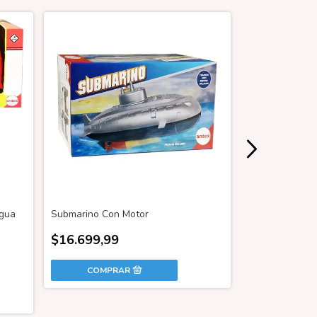
gua
Submarino Con Motor
Juego De Mesa
$16.699,99
$23.609,99