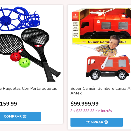
e Raquetas Con Portaraquetas
Super Camión Bombero Lanza A
Antex
.159,99
$99.999,99
3
x
$33.333,33
sin interés