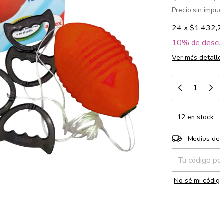
Precio sin imp
24
x
$1.432,
10% de desc
Ver más detall
12
en stock
Entregas para e
Medios de
No sé mi códig