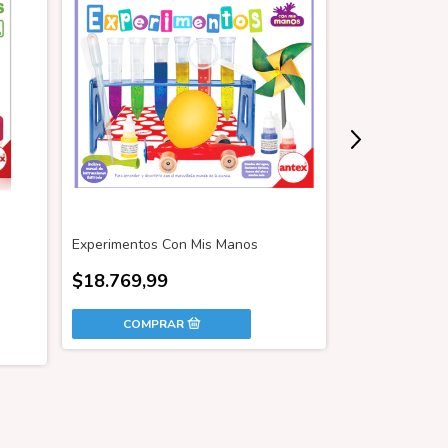
Experimentos Con Mis Manos
Laberinto De Bo
$18.769,99
$29.689,99