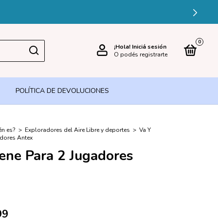
ÉDITO
0
¡Hola!
Iniciá sesión
O podés registrarte
POLÍTICA DE DEVOLUCIONES
én es?
>
Exploradores del Aire Libre y deportes
>
Va Y
adores Antex
ene Para 2 Jugadores
99