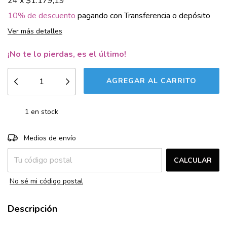
24
x
$1.179,19
10% de descuento
pagando con Transferencia o depósito
Ver más detalles
¡No te lo pierdas, es el último!
1
en stock
CAMBIAR CP
Entregas para el CP:
Medios de envío
CALCULAR
No sé mi código postal
Descripción