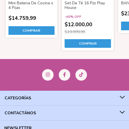
Mini Bateria De Cocina x
Set De Té 16 Pzs Play
BAN
4 Pzas
House
$2
-
40
%
OFF
$14.759,99
$12.000,00
$19.999,99
CATEGORÍAS
CONTACTÁNOS
NEWSLETTER