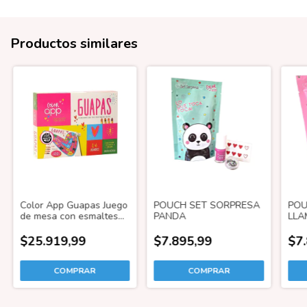
Productos similares
Color App Guapas Juego
POUCH SET SORPRESA
POU
de mesa con esmaltes
PANDA
LLA
infantiles sin gluten
$25.919,99
$7.895,99
$7