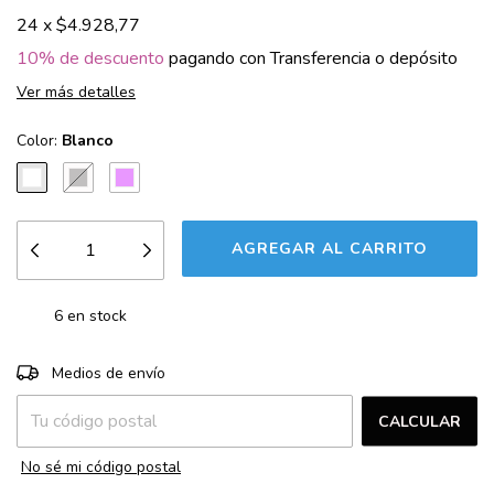
24
x
$4.928,77
10% de descuento
pagando con Transferencia o depósito
Ver más detalles
Color:
Blanco
6
en stock
CAMBIAR CP
Entregas para el CP:
Medios de envío
CALCULAR
No sé mi código postal