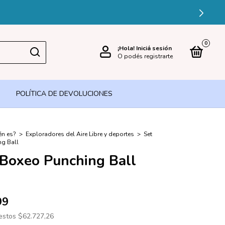
ÉDITO
0
¡Hola!
Iniciá sesión
O podés registrarte
POLÍTICA DE DEVOLUCIONES
én es?
>
Exploradores del Aire Libre y deportes
>
Set
ng Ball
 Boxeo Punching Ball
99
uestos
$62.727,26