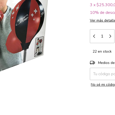
3
x
$25.300,
10% de desc
Ver más detall
22
en stock
Entregas para e
Medios de
No sé mi códig