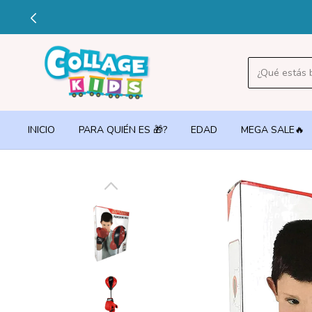
🔥3 
INICIO
PARA QUIÉN ES 🎁?
EDAD
MEGA SALE🔥