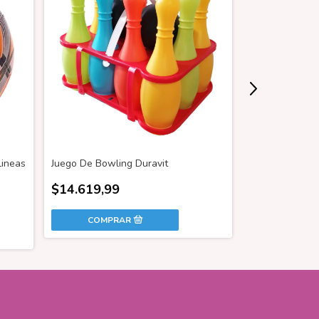
Lineas
Juego De Bowling Duravit
Blanco Con Da
Caja RA5066
$14.619,99
$10.759,99