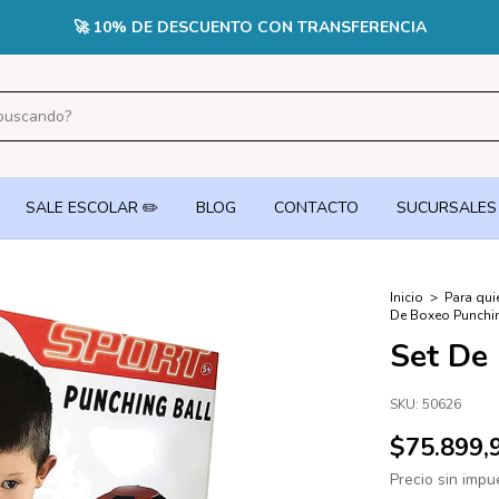
CUOTAS SIN INTERÉS EN PEDIDOS +$70.000 CON TARJETA DE CR
SALE ESCOLAR ✏️
BLOG
CONTACTO
SUCURSALES
Inicio
>
Para qui
De Boxeo Punchi
Set De
SKU:
50626
$75.899,
Precio sin imp