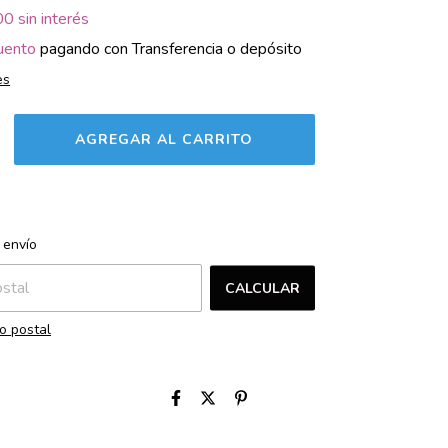
00
sin interés
uento
pagando con Transferencia o depósito
es
CAMBIAR CP
l CP:
 envío
CALCULAR
o postal