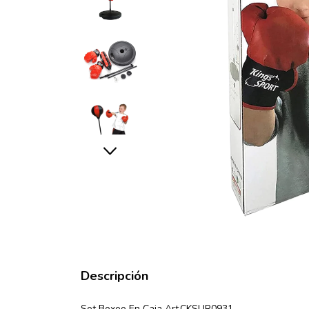
Descripción
Set Boxeo En Caja Art.CKSUR0931