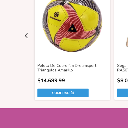
T2179
Pelota De Cuero N5 Dreamsport
Soga 
Triangulos Amarillo
RA50
$14.689,99
$8.0