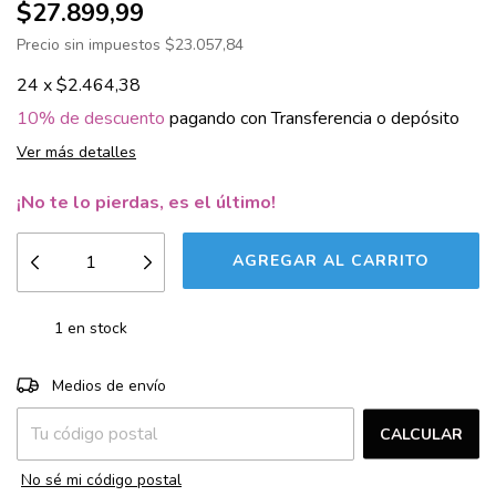
$27.899,99
Precio sin impuestos
$23.057,84
24
x
$2.464,38
10% de descuento
pagando con Transferencia o depósito
Ver más detalles
¡No te lo pierdas, es el último!
1
en stock
CAMBIAR CP
Entregas para el CP:
Medios de envío
CALCULAR
No sé mi código postal