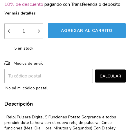
10% de descuento
pagando con Transferencia o depósito
Ver más detalles
5
en stock
CAMBIAR CP
Entregas para el CP:
Medios de envío
CALCULAR
No sé mi código postal
Descripción
. Reloj Pulsera Digital 5 Funciones Potato Sorprende a todos
prendiéndote la hora con el nuevo reloj de pulsera ; Cinco
funciones (Mes, Dia, Hora, Minutos y Segundos) Con Display