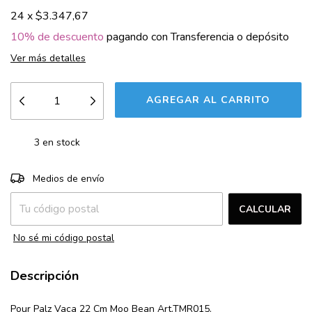
24
x
$3.347,67
10% de descuento
pagando con Transferencia o depósito
Ver más detalles
3
en stock
CAMBIAR CP
Entregas para el CP:
Medios de envío
CALCULAR
No sé mi código postal
Descripción
Pour Palz Vaca 22 Cm Moo Bean Art.TMR015.