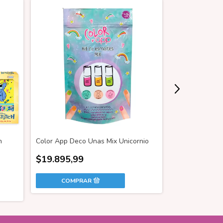
h
Color App Deco Unas Mix Unicornio
Hello Kitty And
Papelería Útile
$19.895,99
$43.999,99