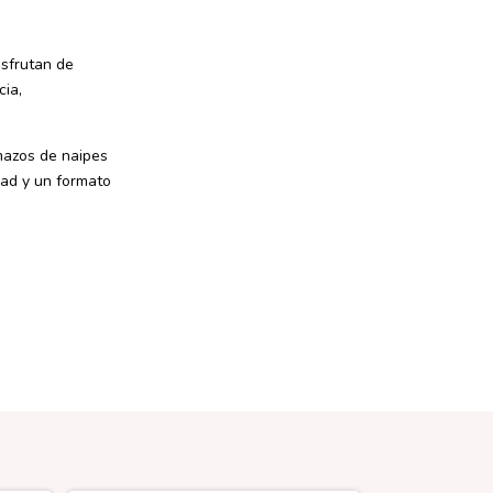
isfrutan de
cia,
 mazos de naipes
dad y un formato