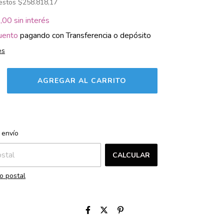
uestos
$258.818,17
,00
sin interés
uento
pagando con Transferencia o depósito
es
CAMBIAR CP
l CP:
 envío
CALCULAR
o postal