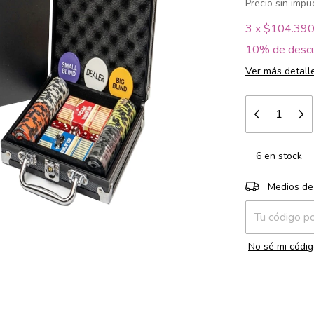
Precio sin imp
3
x
$104.390
10% de desc
Ver más detall
6
en stock
Entregas para e
Medios de
No sé mi códig