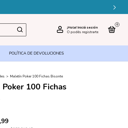
TA DE CRÉDITO
0
¡Hola!
Iniciá sesión
O podés registrarte
POLÍTICA DE DEVOLUCIONES
des
>
Maletín Poker 100 Fichas Bisonte
 Poker 100 Fichas
e
,99