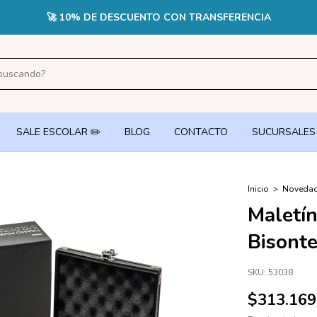
🔥3 CUOTAS SIN INTERÉS EN PEDIDOS +$70.000 CON TARJE
SALE ESCOLAR ✏️
BLOG
CONTACTO
SUCURSALES
Inicio
>
Noveda
Maletín
Bisont
SKU:
53038
$313.169