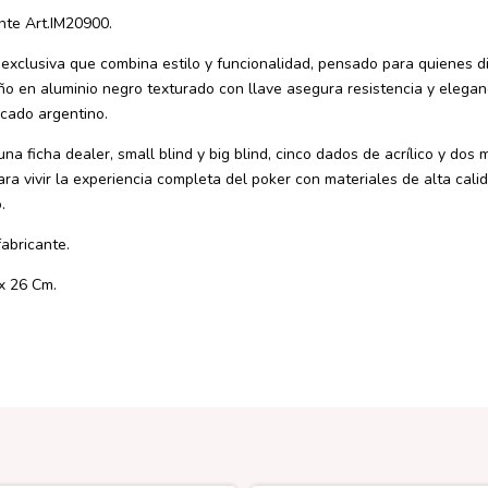
nte Art.IM20900.
 exclusiva que combina estilo y funcionalidad, pensado para quienes d
ño en aluminio negro texturado con llave asegura resistencia y elegan
rcado argentino.
a ficha dealer, small blind y big blind, cinco dados de acrílico y dos
a vivir la experiencia completa del poker con materiales de alta cali
.
fabricante.
x 26 Cm.