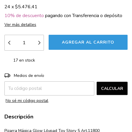
24
x
$5.476,41
10% de descuento
pagando con Transferencia o depósito
Ver más detalles
17
en stock
CAMBIAR CP
Entregas para el CP:
Medios de envío
CALCULAR
No sé mi código postal
Descripción
Pizarra Mágica Glow Lilypad Toy Story 5 Art.11800