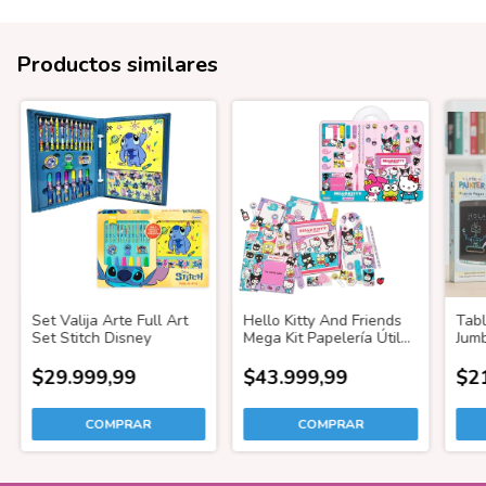
Productos similares
Set Valija Arte Full Art
Hello Kitty And Friends
Tabl
Set Stitch Disney
Mega Kit Papelería Útiles
Jum
Escolares
$29.999,99
$43.999,99
$2