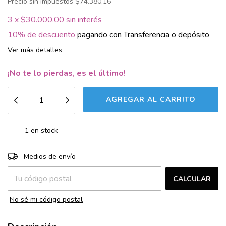
Precio sin impuestos
$74.380,16
3
x
$30.000,00
sin interés
10% de descuento
pagando con Transferencia o depósito
Ver más detalles
¡No te lo pierdas, es el último!
1
en stock
CAMBIAR CP
Entregas para el CP:
Medios de envío
CALCULAR
No sé mi código postal