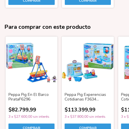
Para comprar con este producto
Peppa Pig En El Barco
Peppa Pig Experencias
Pepp
PirataF6296
Cotidianas F3634
Coti
Supermarket
$82.799,99
$113.399,99
$1
3
x
$27.600,00
sin interés
3
x
$37.800,00
sin interés
3
x
$