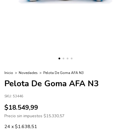
Inicio
>
Novedades
>
Pelota De Goma AFA N3
Pelota De Goma AFA N3
SKU:
53446
$18.549,99
Precio sin impuestos
$15.330,57
24
x
$1.638,51