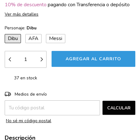
10% de descuento
pagando con Transferencia o depósito
Ver más detalles
Personaje:
Dibu
Dibu
AFA
Messi
37
en stock
CAMBIAR CP
Entregas para el CP:
Medios de envío
CALCULAR
No sé mi código postal
Descripción