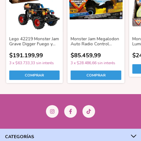
Lego 42219 Monster Jam
Monster Jam Megalodon
Mon
Grave Digger Fuego y
Auto Radio Control
Lum
Hielo
Escala 1:24
Meg
$191.199,99
$85.459,99
$2
3
x
$63.733,33
sin interés
3
x
$28.486,66
sin interés
CATEGORÍAS