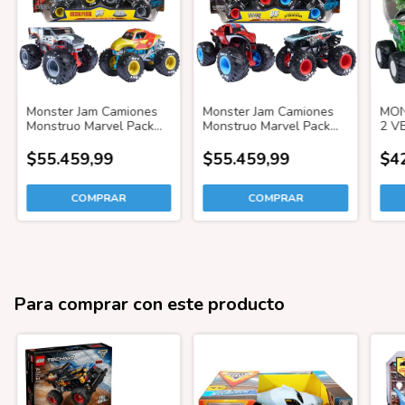
Monster Jam Camiones
Monster Jam Camiones
MON
Monstruo Marvel Pack
Monstruo Marvel Pack
2 V
Doble Iron Man Vs War
Doble Venom Vs
587
Machine
Spiderman
VS 
$55.459,99
$55.459,99
$4
Para comprar con este producto