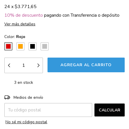
24
x
$3.771,65
10% de descuento
pagando con Transferencia o depósito
Ver más detalles
Color:
Rojo
3
en stock
CAMBIAR CP
Entregas para el CP:
Medios de envío
CALCULAR
No sé mi código postal