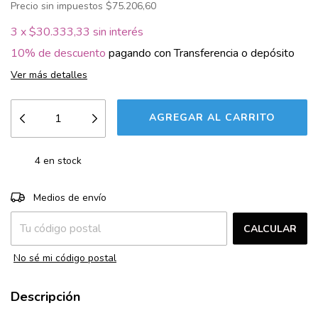
Precio sin impuestos
$75.206,60
3
x
$30.333,33
sin interés
10% de descuento
pagando con Transferencia o depósito
Ver más detalles
4
en stock
CAMBIAR CP
Entregas para el CP:
Medios de envío
CALCULAR
No sé mi código postal
Descripción