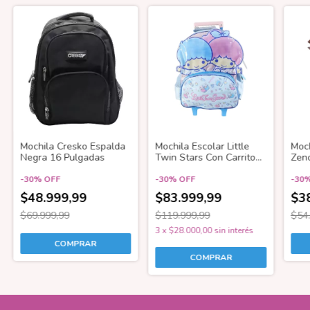
Mochila Cresko Espalda
Mochila Escolar Little
Moch
Negra 16 Pulgadas
Twin Stars Con Carrito
Zen
16 PGD
Pul
-
30
%
OFF
-
30
%
OFF
-
30
$48.999,99
$83.999,99
$3
$69.999,99
$119.999,99
$54
3
x
$28.000,00
sin interés