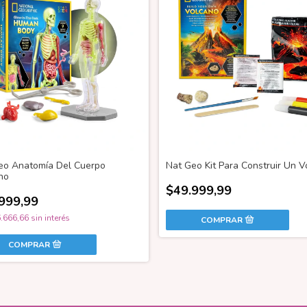
eo Anatomía Del Cuerpo
Nat Geo Kit Para Construir Un V
no
$49.999,99
999,99
.666,66
sin interés