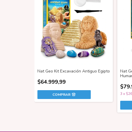
Nat Geo Kit Excavación Antiguo Egipto
Nat G
Huma
$64.999,99
$79.
3
x
$26