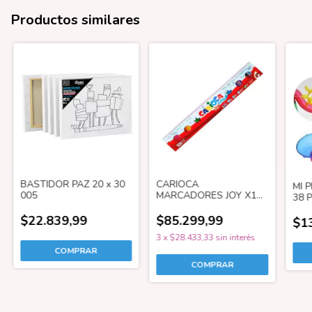
Productos similares
BASTIDOR PAZ 20 x 30
CARIOCA
MI 
005
MARCADORES JOY X100
38 
41019
$22.839,99
$85.299,99
$1
3
x
$28.433,33
sin interés