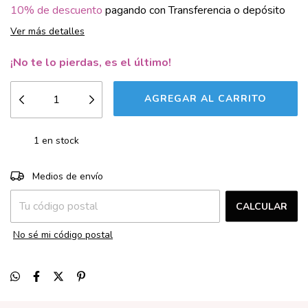
10% de descuento
pagando con Transferencia o depósito
Ver más detalles
¡No te lo pierdas, es el último!
1
en stock
CAMBIAR CP
Entregas para el CP:
Medios de envío
CALCULAR
No sé mi código postal