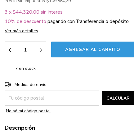
Precio sin impuestos
$109.884,29
3
x
$44.320,00
sin interés
10% de descuento
pagando con Transferencia o depósito
Ver más detalles
7
en stock
CAMBIAR CP
Entregas para el CP:
Medios de envío
CALCULAR
No sé mi código postal
Descripción