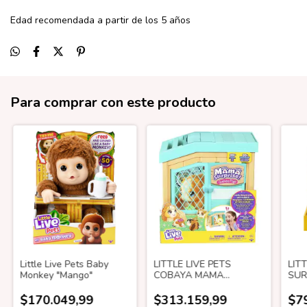
Edad recomendada a partir de los 5 años
Para comprar con este producto
Little Live Pets Baby
LITTLE LIVE PETS
LIT
Monkey "Mango"
COBAYA MAMA
SUR
SURPRISE 26410
CEL
$170.049,99
$313.159,99
$7