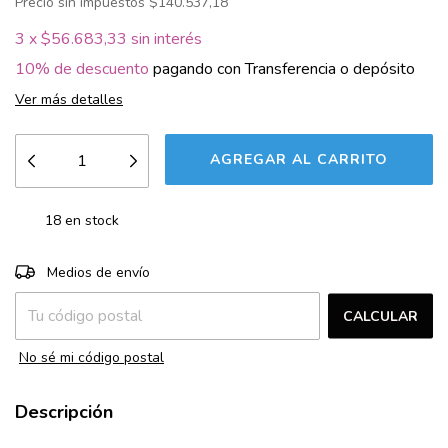
Precio sin impuestos
$140.537,18
3
x
$56.683,33
sin interés
10% de descuento
pagando con Transferencia o depósito
Ver más detalles
18
en stock
CAMBIAR CP
Entregas para el CP:
Medios de envío
CALCULAR
No sé mi código postal
Descripción