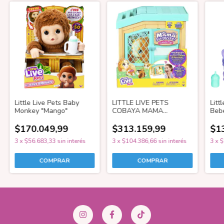
Little Live Pets Baby
LITTLE LIVE PETS
Litt
Monkey "Mango"
COBAYA MAMA
Bebe
SURPRISE 26410
Acc
$170.049,99
$313.159,99
$1
3
x
$56.683,33
sin interés
3
x
$104.386,66
sin interés
3
x
$