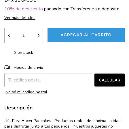
24
x
$5.049,78
10% de descuento
pagando con Transferencia o depósito
Ver más detalles
2
en stock
CAMBIAR CP
Entregas para el CP:
Medios de envío
CALCULAR
No sé mi código postal
Descripción
. Kit Para Hacer Pancakes . Productos reales de máxima calidad
para disfrutar junto a tus pequeños. . Nuestros juguetes no