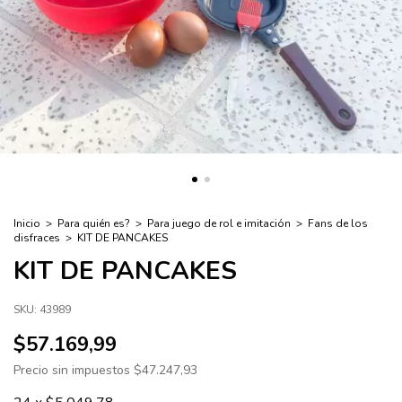
Inicio
>
Para quién es?
>
Para juego de rol e imitación
>
Fans de los
disfraces
>
KIT DE PANCAKES
KIT DE PANCAKES
SKU:
43989
$57.169,99
Precio sin impuestos
$47.247,93