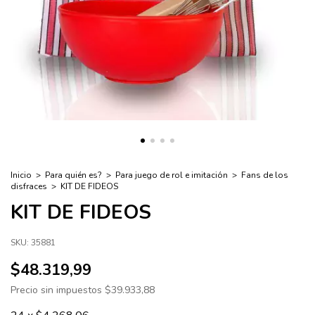
Inicio
>
Para quién es?
>
Para juego de rol e imitación
>
Fans de los
disfraces
>
KIT DE FIDEOS
KIT DE FIDEOS
SKU:
35881
$48.319,99
Precio sin impuestos
$39.933,88