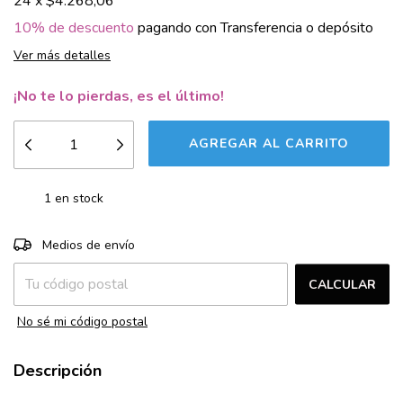
24
x
$4.268,06
10% de descuento
pagando con Transferencia o depósito
Ver más detalles
¡No te lo pierdas, es el último!
1
en stock
CAMBIAR CP
Entregas para el CP:
Medios de envío
CALCULAR
No sé mi código postal
Descripción