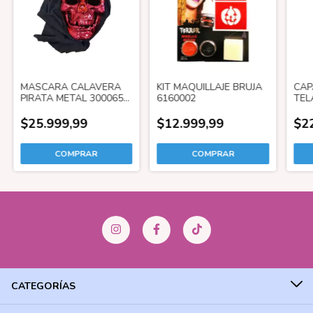
MASCARA CALAVERA
KIT MAQUILLAJE BRUJA
CAP
PIRATA METAL 300065
6160002
TEL
ROJA
$25.999,99
$12.999,99
$2
CATEGORÍAS