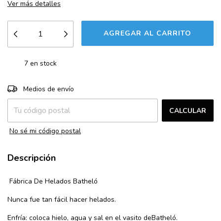
Ver más detalles
7
en stock
CAMBIAR CP
Entregas para el CP:
Medios de envío
CALCULAR
No sé mi código postal
Descripción
Fábrica De Helados Batheló
Nunca fue tan fácil hacer helados.
Enfría: coloca hielo, agua y sal en el vasito deBatheló.