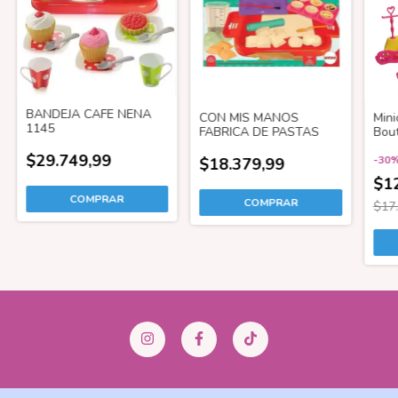
BANDEJA CAFE NENA
CON MIS MANOS
Mini
1145
FABRICA DE PASTAS
Bou
$29.749,99
-
30
$18.379,99
$1
$17