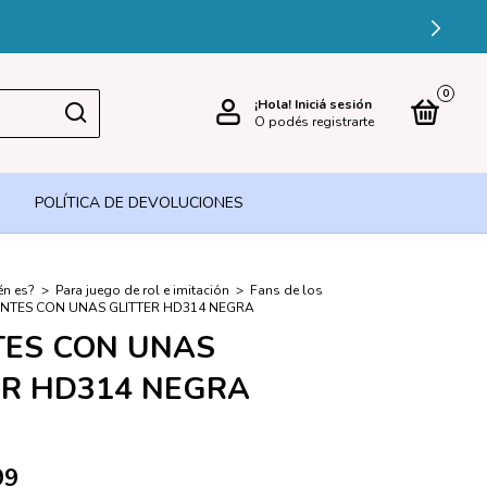
0
¡Hola!
Iniciá sesión
O podés registrarte
POLÍTICA DE DEVOLUCIONES
én es?
>
Para juego de rol e imitación
>
Fans de los
NTES CON UNAS GLITTER HD314 NEGRA
ES CON UNAS
ER HD314 NEGRA
99