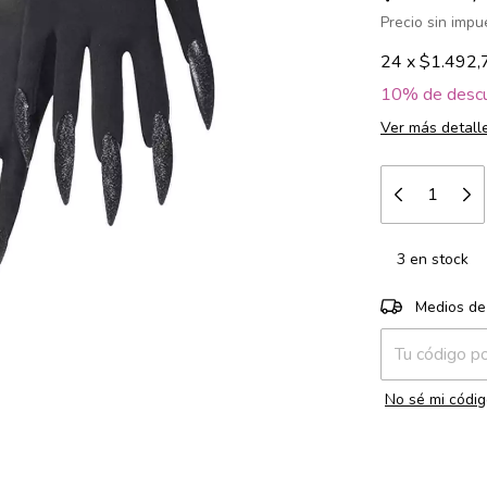
Precio sin imp
24
x
$1.492,
10% de desc
Ver más detall
3
en stock
Entregas para e
Medios de
No sé mi códig