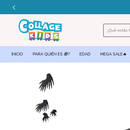
INICIO
PARA QUIÉN ES 🎁?
EDAD
MEGA SALE🔥