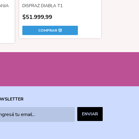
ANJA
DISFRAZ DIABLA T1
CARETA PIRA
PLATEADA 22
$51.999,99
$29.795,99
WSLETTER