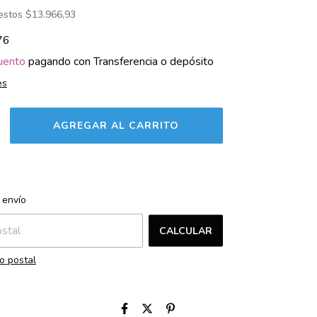
uestos
$13.966,93
76
uento
pagando con Transferencia o depósito
es
CAMBIAR CP
l CP:
 envío
CALCULAR
o postal