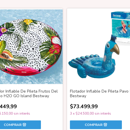
or Inflable De Pileta Frutos Del
Flotador Inflable De Pileta Pavo
so H2O GO Island Bestway
Bestway
.449,99
$73.499,99
.150,00
sin interés
3
x
$24.500,00
sin interés