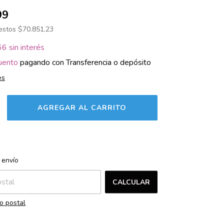
99
uestos
$70.851,23
66
sin interés
uento
pagando con Transferencia o depósito
es
CAMBIAR CP
l CP:
 envío
CALCULAR
o postal