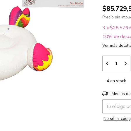
$85.729,
Precio sin imp
3
x
$28.576,
10% de desc
Ver más detall
4
en stock
Entregas para e
Medios de
No sé mi códig