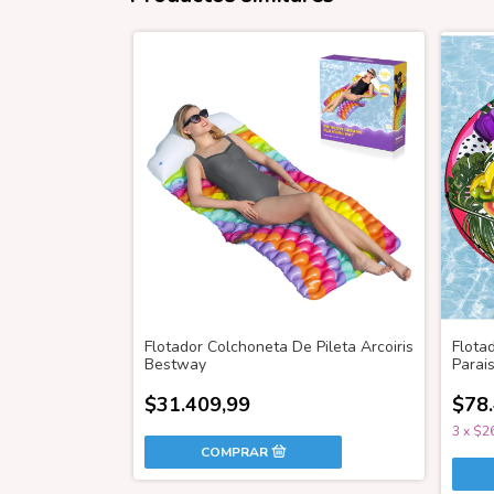
Flotador Colchoneta De Pileta Arcoiris
Flotad
Bestway
Parai
$31.409,99
$78
3
x
$26