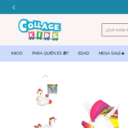
🔥3 
INICIO
PARA QUIÉN ES 🎁?
EDAD
MEGA SALE🔥