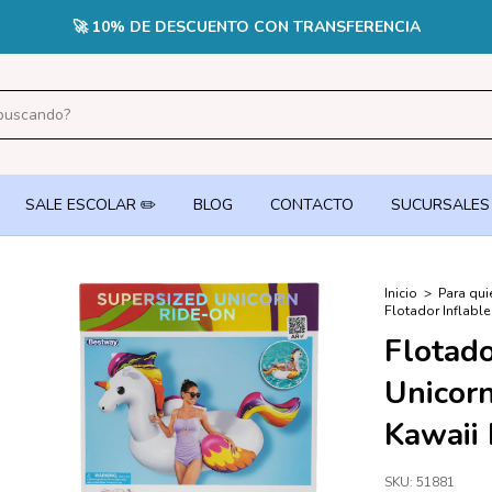
CUOTAS SIN INTERÉS EN PEDIDOS +$70.000 CON TARJETA DE CR
SALE ESCOLAR ✏️
BLOG
CONTACTO
SUCURSALES
Inicio
>
Para qui
Flotador Inflable
Flotado
Unicorn
Kawaii
SKU:
51881