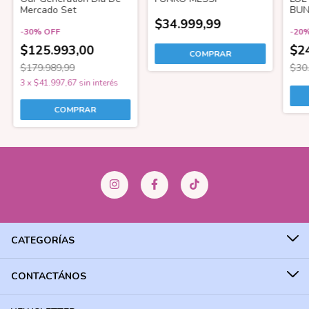
Mercado Set
BUN
$34.999,99
-
30
%
OFF
-
20
$125.993,00
$2
$179.989,99
$30
3
x
$41.997,67
sin interés
CATEGORÍAS
CONTACTÁNOS