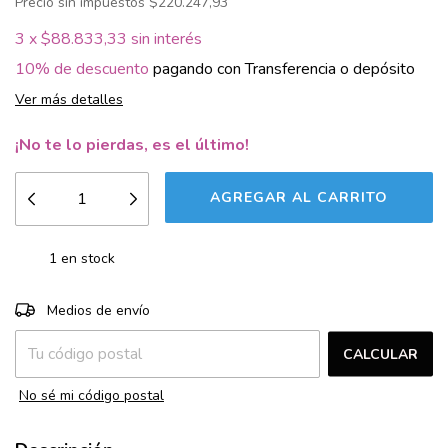
Precio sin impuestos
$220.247,93
3
x
$88.833,33
sin interés
10% de descuento
pagando con Transferencia o depósito
Ver más detalles
¡No te lo pierdas, es el último!
1
en stock
CAMBIAR CP
Entregas para el CP:
Medios de envío
CALCULAR
No sé mi código postal