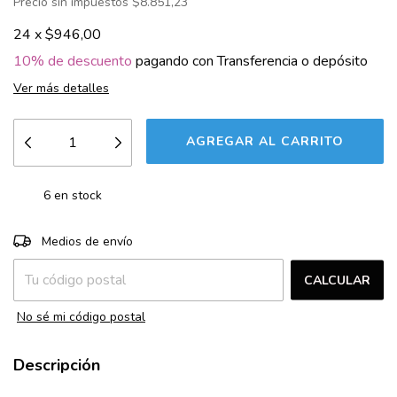
Precio sin impuestos
$8.851,23
24
x
$946,00
10% de descuento
pagando con Transferencia o depósito
Ver más detalles
6
en stock
CAMBIAR CP
Entregas para el CP:
Medios de envío
CALCULAR
No sé mi código postal
Descripción