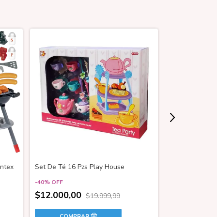
Antex
Set De Té 16 Pzs Play House
BANDEJA CAFE
-
40
%
OFF
$29.749,99
$12.000,00
$19.999,99