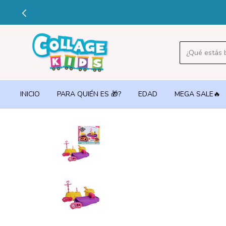
INICIO
PARA QUIÉN ES 🎁?
EDAD
MEGA SALE🔥