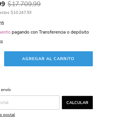
99
$17.709,99
uestos
$10.247,93
28
uento
pagando con Transferencia o depósito
es
CAMBIAR CP
l CP:
 envío
CALCULAR
o postal