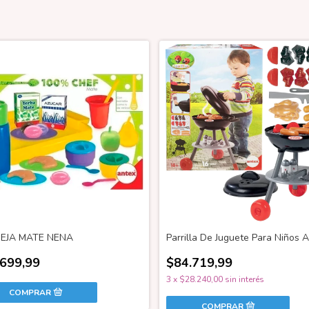
EJA MATE NENA
Parrilla De Juguete Para Niños 
.699,99
$84.719,99
3
x
$28.240,00
sin interés