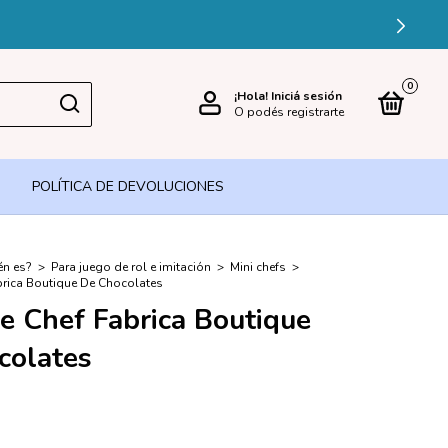
CUOTAS SIN INTERÉS EN PEDIDOS +$70.000 CON TARJETA DE CR
0
¡Hola!
Iniciá sesión
O podés registrarte
POLÍTICA DE DEVOLUCIONES
én es?
>
Para juego de rol e imitación
>
Mini chefs
>
brica Boutique De Chocolates
e Chef Fabrica Boutique
colates