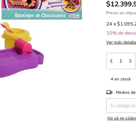
$12.399,
Precio sin imp
24
x
$1.095,
10% de desc
Ver más detall
4
en stock
Entregas para e
Medios de
No sé mi códig