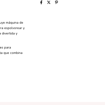
cluye máquina de
ara espolvorear y
 divertida y
les para
eta que combina