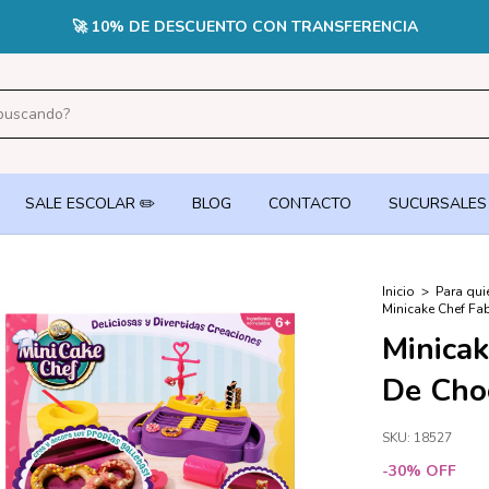
🔥3 
SALE ESCOLAR ✏️
BLOG
CONTACTO
SUCURSALES
Inicio
>
Para qui
Minicake Chef Fa
Minicak
De Cho
SKU:
18527
-
30
%
OFF