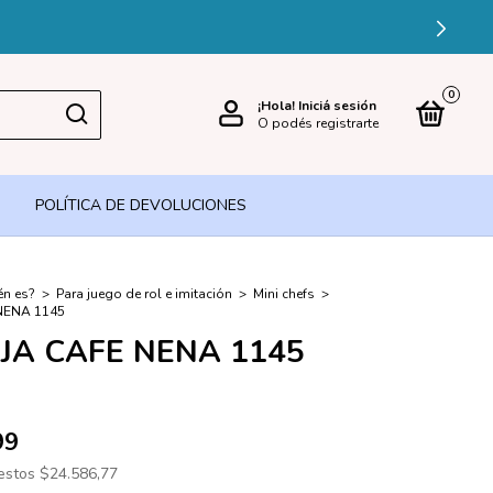
ÉDITO
0
¡Hola!
Iniciá sesión
O podés registrarte
POLÍTICA DE DEVOLUCIONES
én es?
>
Para juego de rol e imitación
>
Mini chefs
>
NENA 1145
JA CAFE NENA 1145
99
uestos
$24.586,77