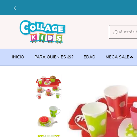
🔥3 
INICIO
PARA QUIÉN ES 🎁?
EDAD
MEGA SALE🔥