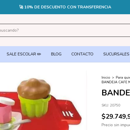
CUOTAS SIN INTERÉS EN PEDIDOS +$70.000 CON TARJETA DE CR
SALE ESCOLAR ✏️
BLOG
CONTACTO
SUCURSALES
Inicio
>
Para qui
BANDEJA CAFE 
BANDE
SKU:
20750
$29.749,
Precio sin imp