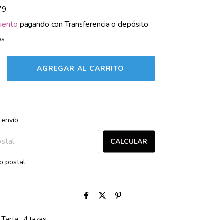
79
uento
pagando con Transferencia o depósito
es
CAMBIAR CP
l CP:
 envío
CALCULAR
o postal
Tarta . 4 tazas .