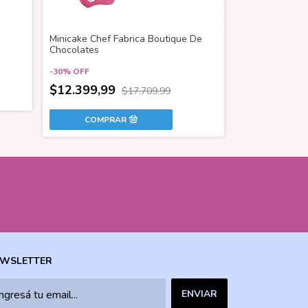
Minicake Chef Fabrica Boutique De
A COMPRAR
Chocolates
$13.499,99
-
30
%
OFF
$12.399,99
$17.709,99
WSLETTER