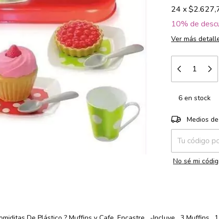
24
x
$2.627,
10% de desc
Ver más detall
6
en stock
Entregas para e
Medios de
No sé mi códig
itas De Plástico ? Muffins y Cafe. Encastre . -Incluye . 3 Muffins . 1 