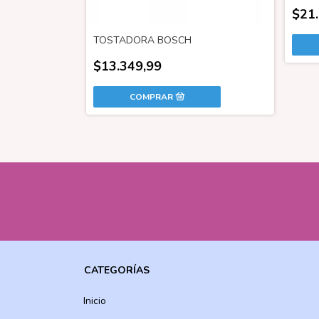
$21
TOSTADORA BOSCH
 x 4 Pzas
$13.349,99
CATEGORÍAS
Inicio