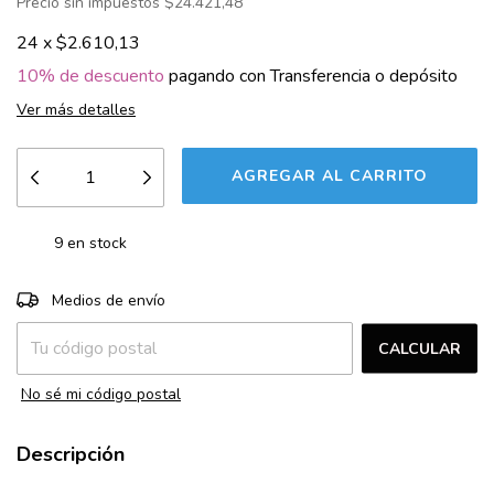
Precio sin impuestos
$24.421,48
24
x
$2.610,13
10% de descuento
pagando con Transferencia o depósito
Ver más detalles
9
en stock
CAMBIAR CP
Entregas para el CP:
Medios de envío
CALCULAR
No sé mi código postal
Descripción