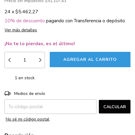
Precio sin impuestos
$51.107,43
24
x
$5.462,27
10% de descuento
pagando con Transferencia o depósito
Ver más detalles
¡No te lo pierdas, es el último!
1
en stock
CAMBIAR CP
Entregas para el CP:
Medios de envío
CALCULAR
No sé mi código postal