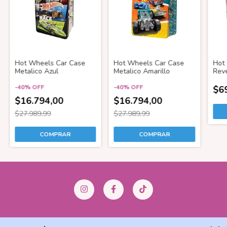
Hot Wheels Car Case
Hot Wheels Car Case
Hot
Metalico Azul
Metalico Amarillo
Reve
-
40
%
OFF
-
40
%
OFF
$6
$16.794,00
$16.794,00
$27.989,99
$27.989,99